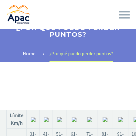
¿POR QUÉ PUEDO PERDER
PUNTOS?
Home
¿Por qué puedo perder puntos?
Límite
Km/h
31-
41-
51-
61-
71-
81-
91-
10