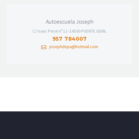
Autoescuela Joseph
C/ Isaac Peral nº 12 -14500 PUENTE GENIL
957 784007
josephdepa@hotmail.com