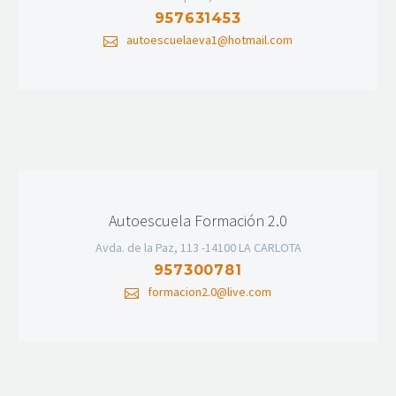
957631453
autoescuelaeva1@hotmail.com
Autoescuela Formación 2.0
Avda. de la Paz, 113 -14100 LA CARLOTA
957300781
formacion2.0@live.com