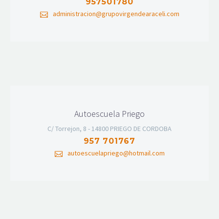
957501780
administracion@grupovirgendearaceli.com
Autoescuela Priego
C/ Torrejon, 8 - 14800 PRIEGO DE CORDOBA
957 701767
autoescuelapriego@hotmail.com